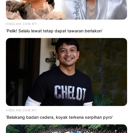
PENTAS TTMM2
oleh
NUR AL- FAIRUZA SYARFA SAIDI
NOR SAIDI
25 Mei 2026
Hiburan
‘HENTIKAN KRITIKAN
MENGHANCURKAN
SEMANGAT, TAK SUKA
JANGAN TENGOK’
oleh
NUR EMIRA SAIZALI
13 Mei 2026
NEWER POSTS
OLDER POSTS