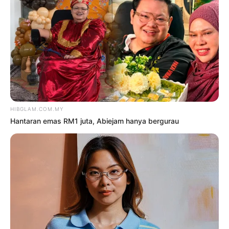
2
Saya jumpa pakar psikiatri,
hadiri sesi kaunseling – Bella
Astillah
4 Ogos 2026
3
‘Tak takut bekerjasama dengan
Aliff, saya pun pendosa’
5 Ogos 2026
4
Siti Nurhaliza sebak, Noraniza
Idris ‘seram’ duet Hati Kama
5 Ogos 2026
5
‘Tak pakai susuk, masih lelaki
tulen’ – Rashdan Baba kongsi tip