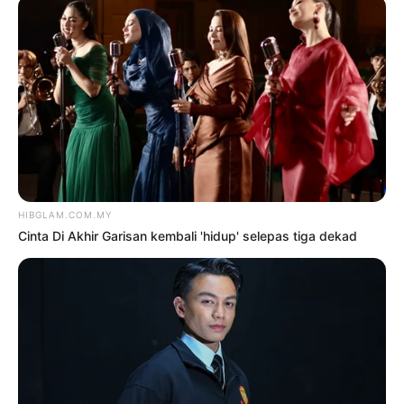
HILANG, MUNTAH’
oleh
SHAKILAWATI ABD RAHMAN
15
Jun 2026
Hiburan
‘KALAU ANGGREK NAK
KOLABORASI, BUKAN
DENGAN SAYA’
oleh
NUR EMIRA SAIZALI
9 Jun 2026
Hiburan
Termometer
TTMM2 PERTARUNGAN JUAL
BAKAT ATAU PENTAS DRAMA?
oleh
HARYATI KARIM
6 Jun 2026