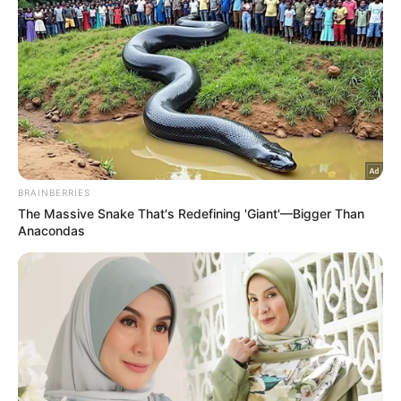
TERKINI
Michele Yeoh dinobatkan Tokoh
Perfileman Asia 2026 di BIFF
7 Ogos 2026
‘Belakang badan cedera, koyak
terkena serpihan pyro’
7 Ogos 2026
‘Rasa terlajak popular, fikir
orang sanggup tunggu mereka’
7 Ogos 2026