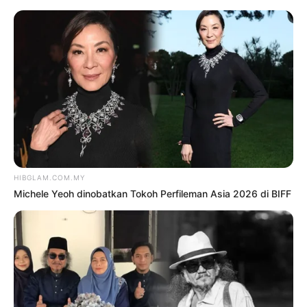
TAG:
TALK TO MY MANAGER
Hiburan
‘RM30,000 MILIK ANGGREK,
DIA ANUGERAH YANG
SANGAT LUAR BIASA’
oleh
HANISAH SELAMAT
22 Jun 2026