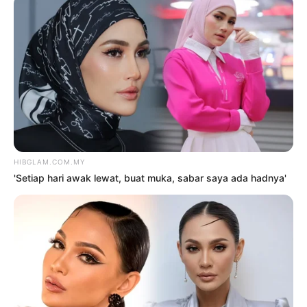
Hiburan
Trending
SAMA LINCAH, ANGGREK
KINI MIMI FLY ‘JUNIOR’
oleh
HIBGLAM
30 Mei 2026
Hiburan
‘RATU TIADA PENGALAMAN,
SAYA BANGGA DIA SAMPAI KE
TAHAP INI’
oleh
NUR AL- FAIRUZA SYARFA SAIDI
NOR SAIDI
25 Mei 2026
Hiburan
GILIRAN RATU, LINDA
JASMINE TINGGALKAN