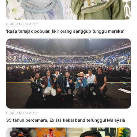
35 tahun bercemara, Exists
kekal band terunggul Malaysia
7 Ogos 2026
Tiket PGLM mula jual 18 Ogos
depan
6 Ogos 2026
TRENDING
1
Kasihan Aisha Retno, cakap
Indonesia pun kena kecam
2 Ogos 2026