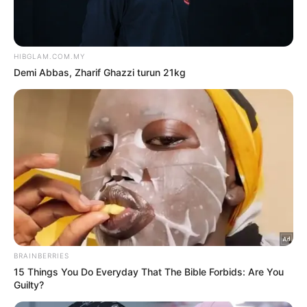
Hiburan
‘SEMUA KATA-KATA BURUK
ITU AKAN BERBALIK SEMULA
KEPADA ANDA’
oleh
NUR EMIRA SAIZALI
1 Jun 2026
Hiburan
’BUKAN SEBAB ANGGREK TAK
BAGUS TAPI PESERTA LAIN
LAGI HEBAT’
oleh
NUR EMIRA SAIZALI
1 Jun 2026