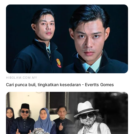
TAG:
FILEM SINNERS
Hiburan
Rencam Seni
FILEM ‘VAMPIRE’ SINNERS
PECAH REKOD SEPANJANG
ZAMAN OSCAR
oleh
HANISAH SELAMAT
23 Januari
2026