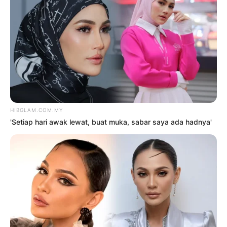
2
Saya jumpa pakar psikiatri,
hadiri sesi kaunseling – Bella
Astillah
4 Ogos 2026
3
‘Tak takut bekerjasama dengan
Aliff, saya pun pendosa’
5 Ogos 2026
4
Siti Nurhaliza sebak, Noraniza
Idris ‘seram’ duet Hati Kama
5 Ogos 2026
5
Ramai ‘melting’ Nabil Aqil tayang
badan!
2 Ogos 2026