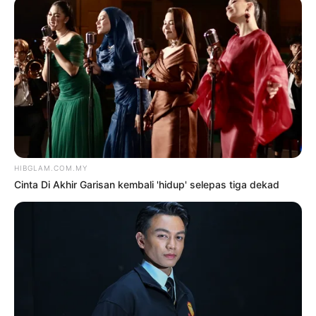
TERKINI
35 tahun bercemara, Exists
kekal band terunggul Malaysia
7 Ogos 2026
Tiket PGLM mula jual 18 Ogos
depan
6 Ogos 2026
‘Tak pakai susuk, masih lelaki
tulen’ – Rashdan Baba kongsi tip
awet muda
6 Ogos 2026