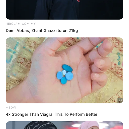
‘Juri perlu cari ‘angle’ lain kupas
dengan peserta’
6 Ogos 2026
Demi Abbas, Zharif Ghazzi turun
21kg
6 Ogos 2026
TRENDING
1
Kasihan Aisha Retno, cakap
Indonesia pun kena kecam
2 Ogos 2026