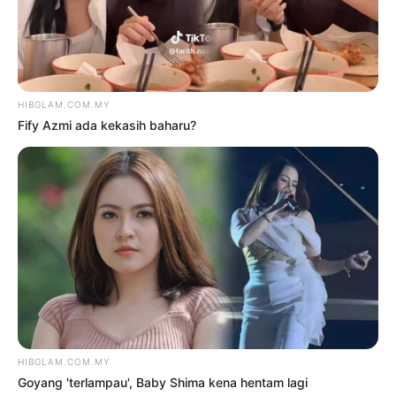
Goyang ‘terlampau’, Baby Shima
kena hentam lagi
9 Ogos 2026
Fify Azmi ada kekasih baharu?
9 Ogos 2026
TRENDING
1
Kasihan Aisha Retno, cakap
Indonesia pun kena kecam
2 Ogos 2026