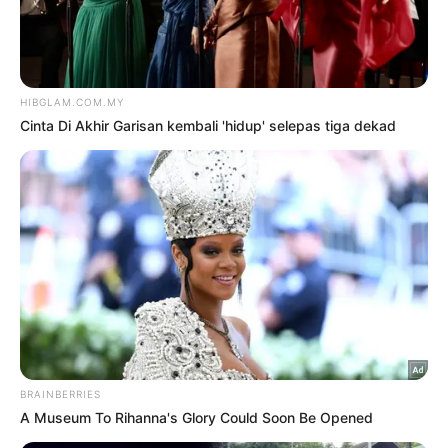
Daebak
Hiburan
LEE JOON, DARA BUKAN
KEKASIH