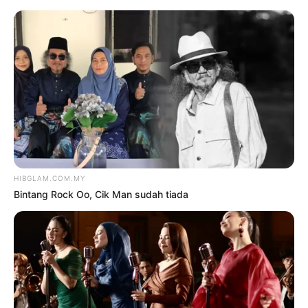
TAG:
DARA
Hiburan
Terkini
KECOH FATTAH AMIN, AMIRA
OTHMAN NIKAH HUJUNG
TAHUN INI?
oleh
HIBGLAM
20 Ogos 2025