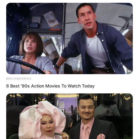
2
‘Tak pakai susuk, masih lelaki
tulen’ – Rashdan Baba kongsi tip
awet muda
6 Ogos 2026
3
Siti Nurhaliza sebak, Noraniza
Idris ‘seram’ duet Hati Kama
5 Ogos 2026
4
Saya jumpa pakar psikiatri,
hadiri sesi kaunseling – Bella
Astillah
4 Ogos 2026
5
‘Tak takut bekerjasama dengan
Aliff, saya pun pendosa’
5 Ogos 2026