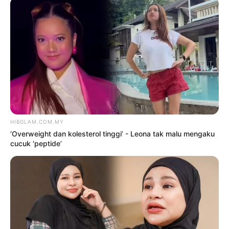
oleh
NUR AL- FAIRUZA SYARFA SAIDI
NOR SAIDI
19 Jun 2024
Daebak
Hiburan
IDOLA K-POP SENGSARA
KELUARGA TOKSIK
oleh
NUR AL- FAIRUZA SYARFA SAIDI
NOR SAIDI
23 April 2024
Daebak
Hiburan
DARA KESAL SALAH PILIH
LABEL
oleh
NUR AL- FAIRUZA SYARFA SAIDI
NOR SAIDI
16 Oktober 2023