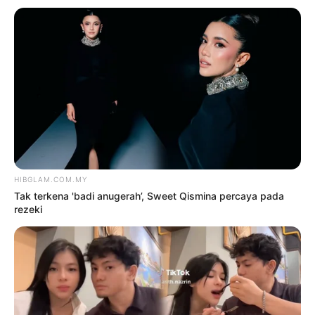
TERKINI
‘Overweight dan kolesterol
tinggi’ – Leona tak malu
mengaku cucuk ‘peptide’
9 Ogos 2026
Tak terkena ‘badi anugerah’,
Sweet Qismina percaya pada
rezeki
9 Ogos 2026
Siapa cakap orang gemuk,
tembun tak boleh berfesyen? –
Zila Bakarin
9 Ogos 2026