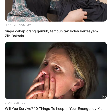
Hiburan
DARA NAK KAHWIN
oleh
NUR AL- FAIRUZA SYARFA SAIDI
NOR SAIDI
14 Ogos 2023
Hiburan
DARA TAWAN FILIPINA
oleh
NUR AL- FAIRUZA SYARFA SAIDI
NOR SAIDI
10 Ogos 2023