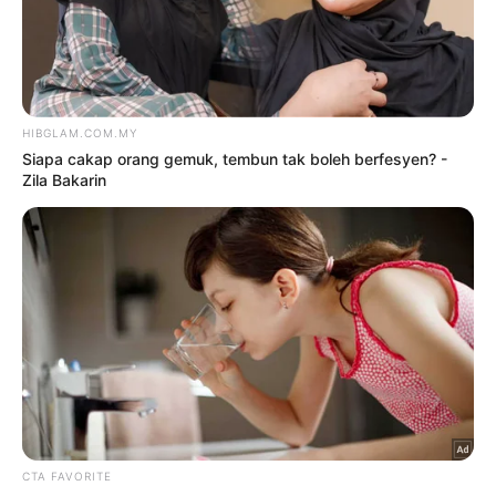
Goyang ‘terlampau’, Baby Shima
kena hentam lagi
9 Ogos 2026
Fify Azmi ada kekasih baharu?
9 Ogos 2026
TRENDING
1
Kasihan Aisha Retno, cakap
Indonesia pun kena kecam
2 Ogos 2026