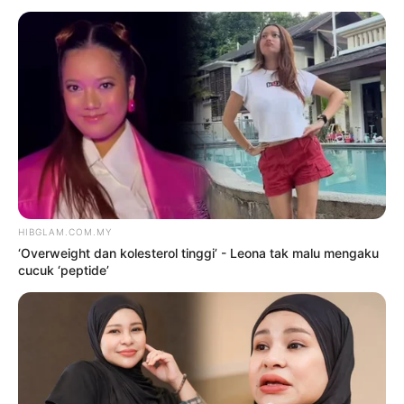
TERKINI
‘Overweight dan kolesterol
tinggi’ – Leona tak malu
mengaku cucuk ‘peptide’
9 Ogos 2026
Tak terkena ‘badi anugerah’,
Sweet Qismina percaya pada
rezeki
9 Ogos 2026
Siapa cakap orang gemuk,
tembun tak boleh berfesyen? –
Zila Bakarin
9 Ogos 2026