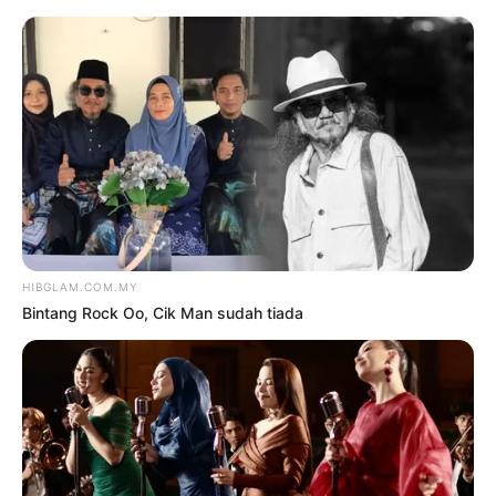
TAG:
KUMPUL DANA
Hiburan
Rencam Seni
SATU PERGI, 20 LAGI
DATANG, PERCAYA PADA
REZEKI – CHEF WAN
oleh
HARYATI KARIM
20 April 2026