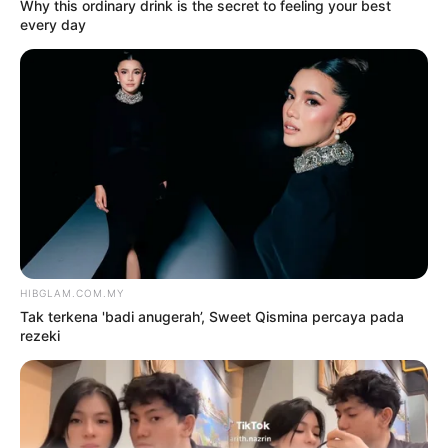
2
‘Tak pakai susuk, masih lelaki
tulen’ – Rashdan Baba kongsi tip
awet muda
6 Ogos 2026
3
Siti Nurhaliza sebak, Noraniza
Idris ‘seram’ duet Hati Kama
5 Ogos 2026
4
Saya jumpa pakar psikiatri,
hadiri sesi kaunseling – Bella
Astillah
4 Ogos 2026
5
‘Tak takut bekerjasama dengan
Aliff, saya pun pendosa’
5 Ogos 2026