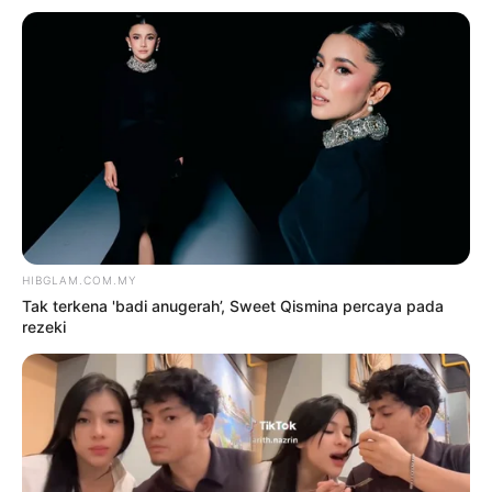
2
‘Tak pakai susuk, masih lelaki
tulen’ – Rashdan Baba kongsi tip
awet muda
6 Ogos 2026
3
Siti Nurhaliza sebak, Noraniza
Idris ‘seram’ duet Hati Kama
5 Ogos 2026
4
Saya jumpa pakar psikiatri,
hadiri sesi kaunseling – Bella
Astillah
4 Ogos 2026
5
‘Tak takut bekerjasama dengan
Aliff, saya pun pendosa’
5 Ogos 2026