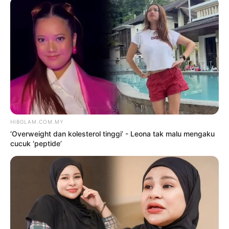
TERKINI
‘Overweight dan kolesterol
tinggi’ – Leona tak malu
mengaku cucuk ‘peptide’
9 Ogos 2026
Tak terkena ‘badi anugerah’,
Sweet Qismina percaya pada
rezeki
9 Ogos 2026
Siapa cakap orang gemuk,
tembun tak boleh berfesyen? –
Zila Bakarin
9 Ogos 2026