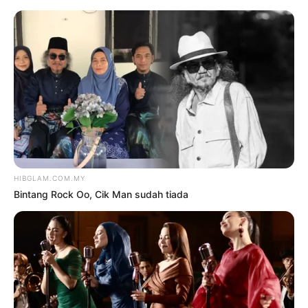
TAG:
CYRUS
Hiburan
Hollywood
MILEY CYRUS, SELENA
GOMEZ TIDAK LAGI
BERCAKARAN
oleh
HANISAH SELAMAT
19 April 2025