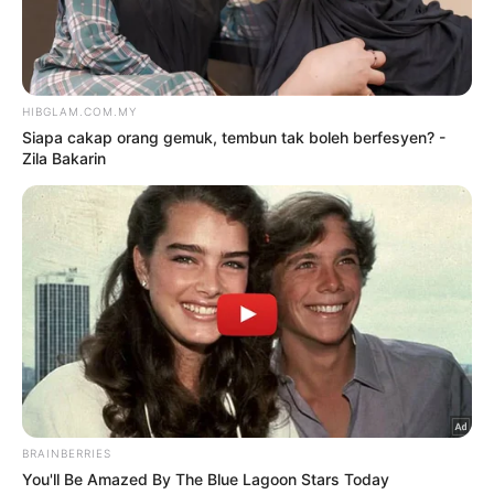
Goyang ‘terlampau’, Baby Shima
kena hentam lagi
9 Ogos 2026
Fify Azmi ada kekasih baharu?
9 Ogos 2026
TRENDING
1
Kasihan Aisha Retno, cakap
Indonesia pun kena kecam
2 Ogos 2026