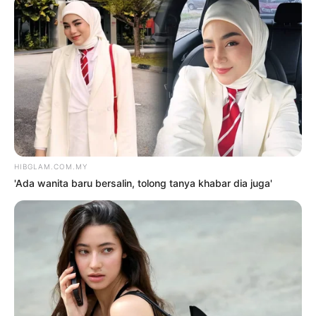
2
‘Tak pakai susuk, masih lelaki
tulen’ – Rashdan Baba kongsi tip
awet muda
6 Ogos 2026
3
Siti Nurhaliza sebak, Noraniza
Idris ‘seram’ duet Hati Kama
5 Ogos 2026
4
Saya jumpa pakar psikiatri,
hadiri sesi kaunseling – Bella
Astillah
4 Ogos 2026
5
‘Tak takut bekerjasama dengan
Aliff, saya pun pendosa’
5 Ogos 2026