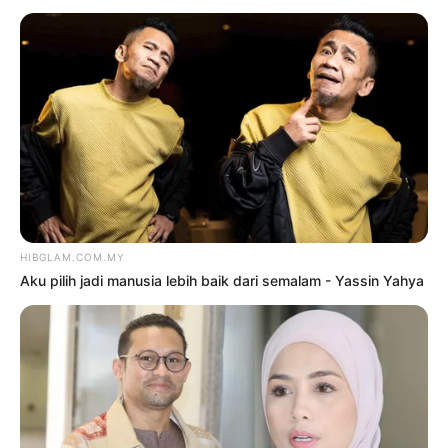
TERKINI
Aku pilih jadi manusia lebih baik
dari semalam – Yassin Yahya
9 Ogos 2026
‘Ada wanita baru bersalin,
tolong tanya khabar dia juga’
9 Ogos 2026
‘Overweight dan kolesterol
tinggi’ – Leona tak malu
mengaku cucuk ‘peptide’
9 Ogos 2026
Tak terkena ‘badi anugerah’,