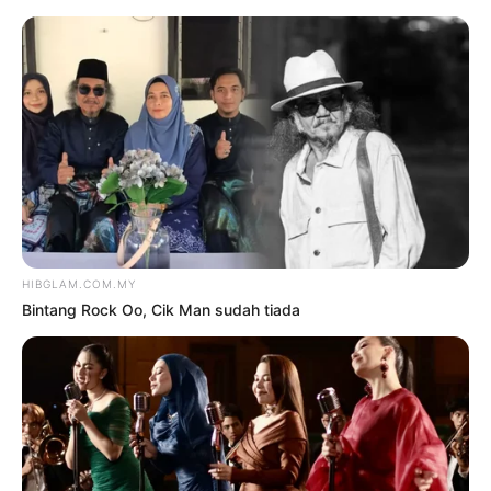
TAG:
AZIMAT
Hiburan
AZIMAT NASKHAH SERAM
BUMI KENYALANG
oleh
NUR EMIRA SAIZALI
9 Disember
2025