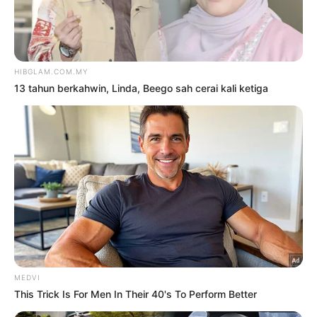
Sweet Qismina percaya pada
rezeki
9 Ogos 2026
Siapa cakap orang gemuk,
tembun tak boleh berfesyen? –
Zila Bakarin
9 Ogos 2026
TRENDING
1
Kasihan Aisha Retno, cakap
Indonesia pun kena kecam
2 Ogos 2026