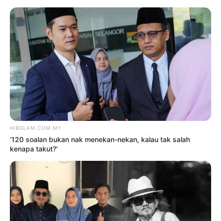
TAG:
BANGGAKAN
Hiburan
Rencam Seni
BANGGAKAN NEGARA, SHILA
AMZAH ‘DIANGKAT’ DI JEPUN
oleh
Hanisah Selamat
1 Mei 2025