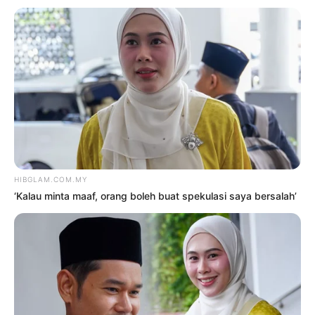
Indonesia pun kena kecam
2 Ogos 2026
3
Rocky ‘ajar’ selebriti periksa
fakta sebelum bersuara
8 Ogos 2026
4
Siti Nurhaliza sebak, Noraniza
Idris ‘seram’ duet Hati Kama
5 Ogos 2026
5
Saya jumpa pakar psikiatri,
hadiri sesi kaunseling – Bella
Astillah
4 Ogos 2026