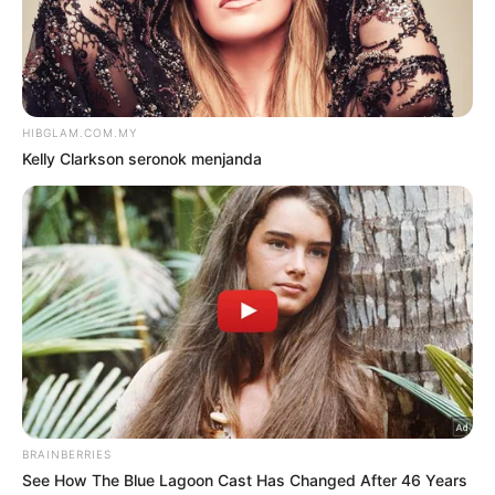
takut?’
10 Ogos 2026
Dia sendiri langgar janji, minta
maaf selesai kes – Nubhan
10 Ogos 2026
TRENDING
1
‘Tak pakai susuk, masih lelaki
tulen’ – Rashdan Baba kongsi tip
awet muda
6 Ogos 2026
2
Kasihan Aisha Retno, cakap