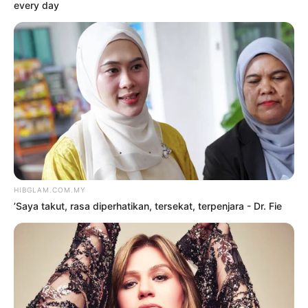
‘Selamanya di hati’, komposer
Lee Sze Wan meninggal dunia
10 Ogos 2026
‘Kalau minta maaf, orang boleh
buat spekulasi saya bersalah’
10 Ogos 2026
’Saya takut, rasa diperhatikan,
tersekat, terpenjara – Dr. Fie
10 Ogos 2026
‘120 soalan bukan nak menekan-
nekan, kalau tak salah kenapa