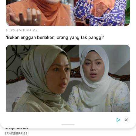
4
Siti Nurhaliza sebak, Noraniza
Idris ‘seram’ duet Hati Kama
5 Ogos 2026
5
‘Tak takut bekerjasama dengan
Aliff, saya pun pendosa’
5 Ogos 2026
Facebook