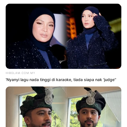
LEGENDA ULEK MAYANG KE
LAYAR LEBAR
oleh
MOHAMMAD SHAHEMY AZMI
4
Oktober 2023
TERKINI
‘Nyanyi lagu nada tinggi di
karaoke, tiada siapa nak ‘judge”
8 Ogos 2026
‘M. Nasir hanya bercanda,