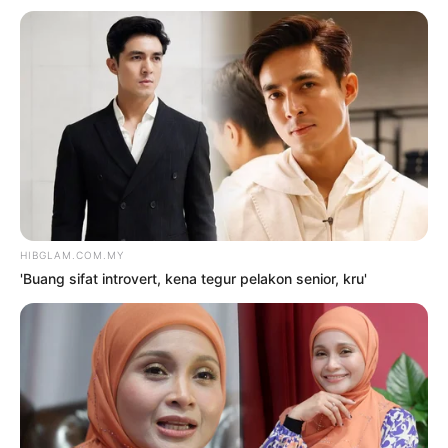
TRENDING
1
Kasihan Aisha Retno, cakap
Indonesia pun kena kecam
2 Ogos 2026
2
‘Tak pakai susuk, masih lelaki
tulen’ – Rashdan Baba kongsi tip
awet muda
6 Ogos 2026
3
Saya jumpa pakar psikiatri,
hadiri sesi kaunseling – Bella
Astillah
4 Ogos 2026