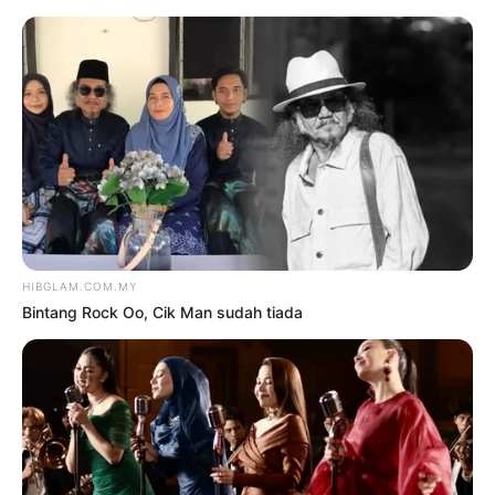
TAG:
ULEK MAYANG
Hiburan
Terkini
Trending
VIRAL
NYANYI ULEK MAYANG DI
HUTAN TEBAL, MIKROFON
ZARINA ZAINOORDIN
TERPELANTING
oleh
HANISAH SELAMAT
13 Januari
2024