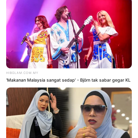
2
‘Tak pakai susuk, masih lelaki
tulen’ – Rashdan Baba kongsi tip
awet muda
6 Ogos 2026
3
Siti Nurhaliza sebak, Noraniza
Idris ‘seram’ duet Hati Kama
5 Ogos 2026
4
Saya jumpa pakar psikiatri,
hadiri sesi kaunseling – Bella
Astillah
4 Ogos 2026
5
‘Tak takut bekerjasama dengan
Aliff, saya pun pendosa’