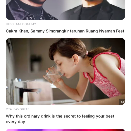
‘Nyanyi lagu nada tinggi di
karaoke, tiada siapa nak ‘judge”
8 Ogos 2026
‘M. Nasir hanya bercanda,
mungkin saya ada apa mereka
cari’
8 Ogos 2026
TRENDING
1
Kasihan Aisha Retno, cakap
Indonesia pun kena kecam
2 Ogos 2026