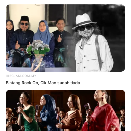
TAG:
TIARA ANDIRI
Uncategorized
[VIDEO] NGELUWIHI ANGKAT
BUDAYA KEBANGGAAN TIARA
ANDINI
oleh
HANISAH SELAMAT
17 Januari
2024