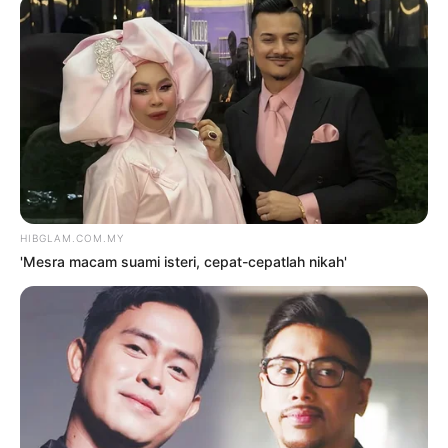
TERKINI
Goyang ‘terlampau’, Baby Shima
kena hentam lagi
9 Ogos 2026
Fify Azmi ada kekasih baharu?
9 Ogos 2026
‘Mesra macam suami isteri,
cepat-cepatlah nikah’
9 Ogos 2026