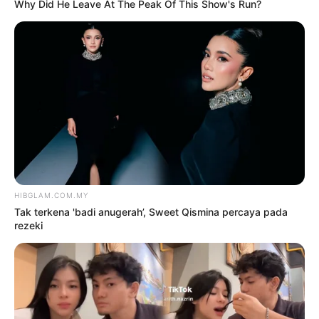
tulen’ – Rashdan Baba kongsi tip
awet muda
6 Ogos 2026
3
Siti Nurhaliza sebak, Noraniza
Idris ‘seram’ duet Hati Kama
5 Ogos 2026
4
Saya jumpa pakar psikiatri,
hadiri sesi kaunseling – Bella
Astillah
4 Ogos 2026
5
‘Tak takut bekerjasama dengan
Aliff, saya pun pendosa’
5 Ogos 2026