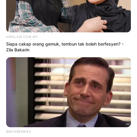
kena hentam lagi
9 Ogos 2026
Fify Azmi ada kekasih baharu?
9 Ogos 2026
TRENDING
1
Kasihan Aisha Retno, cakap
Indonesia pun kena kecam
2 Ogos 2026
2
‘Tak pakai susuk, masih lelaki