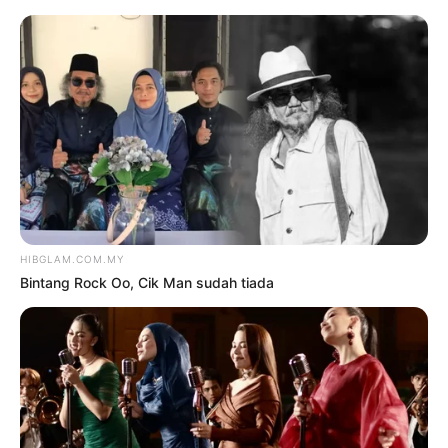
TAG:
THE BEVERLY HILTON
Hiburan
OPPENHEIMER DOMINASI
GOLDEN GLOBE KE-81
oleh
HAIKAL ISA
8 Januari 2024