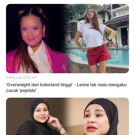
‘Overweight dan kolesterol
tinggi’ – Leona tak malu
mengaku cucuk ‘peptide’
9 Ogos 2026
Tak terkena ‘badi anugerah’,
Sweet Qismina percaya pada
rezeki
9 Ogos 2026
Siapa cakap orang gemuk,
tembun tak boleh berfesyen? –
Zila Bakarin
9 Ogos 2026
Goyang ‘terlampau’, Baby Shima