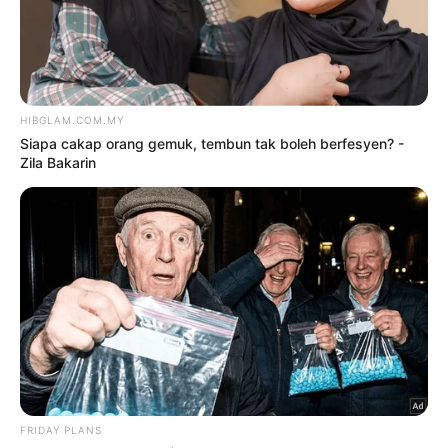
Goyang ‘terlampau’, Baby Shima
kena hentam lagi
9 Ogos 2026
Fify Azmi ada kekasih baharu?
9 Ogos 2026
TRENDING
1
Kasihan Aisha Retno, cakap
Indonesia pun kena kecam
2 Ogos 2026