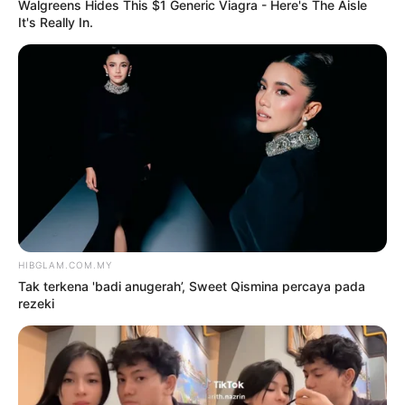
2
‘Tak pakai susuk, masih lelaki
tulen’ – Rashdan Baba kongsi tip
awet muda
6 Ogos 2026
3
Siti Nurhaliza sebak, Noraniza
Idris ‘seram’ duet Hati Kama
5 Ogos 2026
4
Saya jumpa pakar psikiatri,
hadiri sesi kaunseling – Bella
Astillah
4 Ogos 2026
5
‘Tak takut bekerjasama dengan
Aliff, saya pun pendosa’