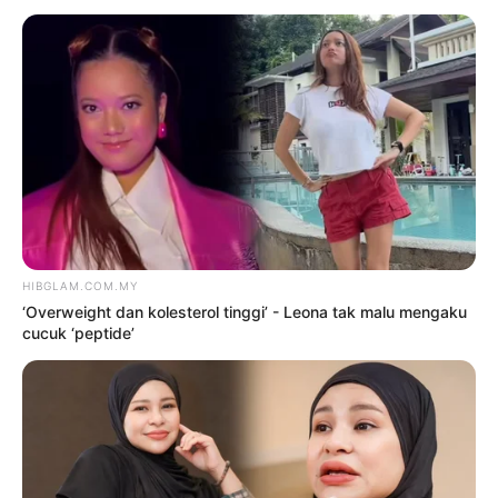
TERKINI
‘Overweight dan kolesterol
tinggi’ – Leona tak malu
mengaku cucuk ‘peptide’
9 Ogos 2026
Tak terkena ‘badi anugerah’,
Sweet Qismina percaya pada
rezeki
9 Ogos 2026
Siapa cakap orang gemuk,
tembun tak boleh berfesyen? –
Zila Bakarin
9 Ogos 2026