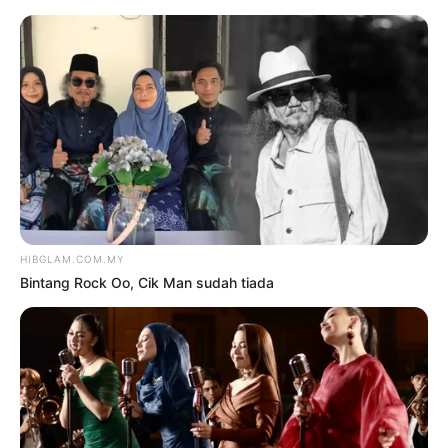
TAG:
TAMBAH EKSTRA
Hiburan
Terkini
TIKET KONSERT SITI
NURHALIZA ‘LICIN’ DALAM 2
JAM
oleh
HANISAH SELAMAT
21 Disember
2023