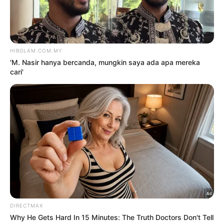
‘Tak ambil hati orang bertanya
soal anak, mereka ambil berat’
8 Ogos 2026
‘Saya ada tiga anak, kena jumpa
pakar terapi…’
8 Ogos 2026
TRENDING
1
Kasihan Aisha Retno, cakap
Indonesia pun kena kecam
2 Ogos 2026