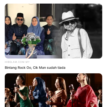
TAG:
SOSIAL MEDIA
Hiburan
SIBUK, BERUSIA BUAT NAIM
DANIEL KURANG ‘MAIN’
SOSIAL MEDIA
oleh
MOHAMMAD SHAHEMY AZMI
7
Januari 2024