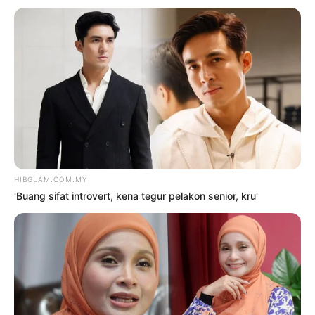
2
‘Tak pakai susuk, masih lelaki
tulen’ – Rashdan Baba kongsi tip
awet muda
6 Ogos 2026
3
Siti Nurhaliza sebak, Noraniza
Idris ‘seram’ duet Hati Kama
5 Ogos 2026
4
Saya jumpa pakar psikiatri,
hadiri sesi kaunseling – Bella
Astillah
4 Ogos 2026
5
‘Tak takut bekerjasama dengan
Aliff, saya pun pendosa’