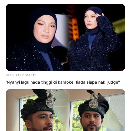
TERKINI
‘Nyanyi lagu nada tinggi di
karaoke, tiada siapa nak ‘judge”
8 Ogos 2026
‘M. Nasir hanya bercanda,
mungkin saya ada apa mereka
cari’
8 Ogos 2026
‘Buang sifat introvert, kena
tegur pelakon senior, kru’
8 Ogos 2026