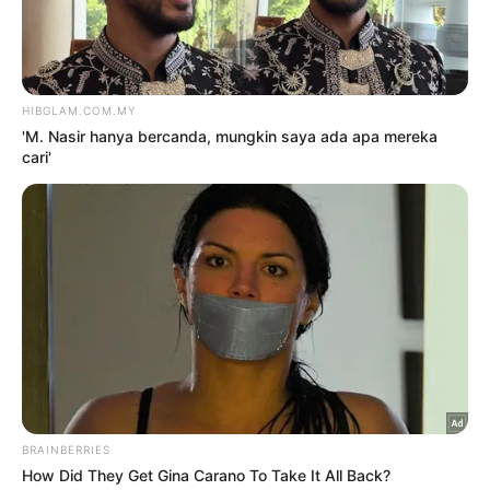
‘Tak ambil hati orang bertanya
soal anak, mereka ambil berat’
8 Ogos 2026
‘Saya ada tiga anak, kena jumpa
pakar terapi…’
8 Ogos 2026
TRENDING
1
Kasihan Aisha Retno, cakap
Indonesia pun kena kecam
2 Ogos 2026