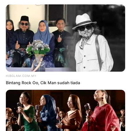
TAG:
RM3
Hiburan
“TIADA PERJANJIAN
KEUNTUNGAN RM3 JUTA
ANTARA SAYA DAN WAK
DOYOK”
oleh
HANISAH SELAMAT
26 Ogos
2024