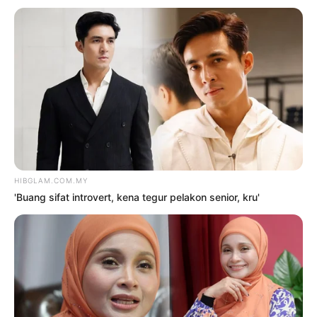
2
‘Tak pakai susuk, masih lelaki
tulen’ – Rashdan Baba kongsi tip
awet muda
6 Ogos 2026
3
Saya jumpa pakar psikiatri,
hadiri sesi kaunseling – Bella
Astillah
4 Ogos 2026
4
Siti Nurhaliza sebak, Noraniza
Idris ‘seram’ duet Hati Kama
5 Ogos 2026
5
‘Tak takut bekerjasama dengan