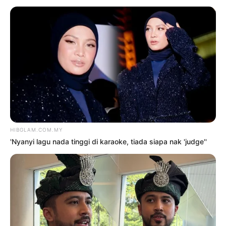
TERKINI
‘Nyanyi lagu nada tinggi di
karaoke, tiada siapa nak ‘judge”
8 Ogos 2026
‘M. Nasir hanya bercanda,
mungkin saya ada apa mereka
cari’
8 Ogos 2026
‘Buang sifat introvert, kena
tegur pelakon senior, kru’
8 Ogos 2026