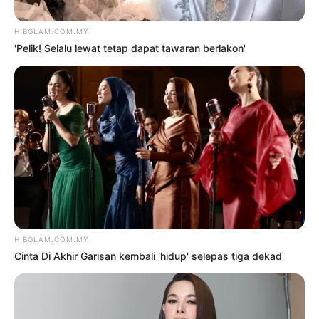
2
Kasihan Aisha Retno, cakap
Indonesia pun kena kecam
2 Ogos 2026
3
Siti Nurhaliza sebak, Noraniza
Idris ‘seram’ duet Hati Kama
5 Ogos 2026
4
Rocky ‘ajar’ selebriti periksa
fakta sebelum bersuara
8 Ogos 2026
5
Saya jumpa pakar psikiatri,
hadiri sesi kaunseling – Bella
Astillah
4 Ogos 2026