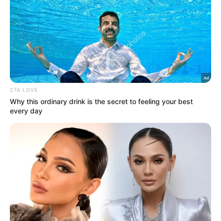
anugerah tertinggi filem negara
– Hans Isaac
10 Ogos 2026
Qilo, Aliff Kimiey gagal ke pentas
akhir Big Stage X Rocketfuel
10 Ogos 2026
TRENDING
1
‘Tak pakai susuk, masih lelaki
tulen’ – Rashdan Baba kongsi tip
awet muda
6 Ogos 2026