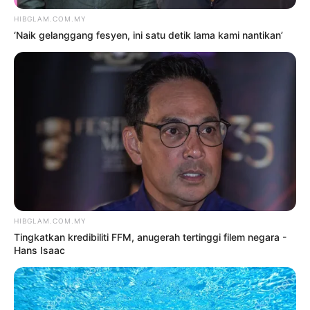
TERKINI
‘Ini sebahagian seni’ – Aisha
Retno jawab kritikan baju PGLM
10 Ogos 2026
’Selamat datang Imane Laudya’
– Intan Najuwa timang anak
kedua
10 Ogos 2026
‘Saya ulang nyanyi banyak kali
sampai suara koyak’
10 Ogos 2026
Tingkatkan kredibiliti FFM,