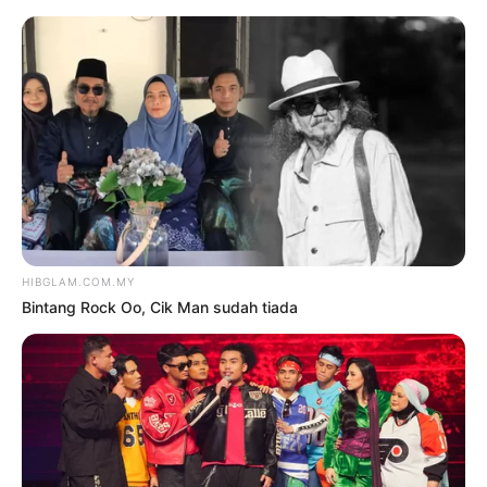
TAG:
NOH HEE-KYUNG
Daebak
Hiburan
SONG HYE-KYO, NOH HEE-
KYUNG KEMBALI MENYATU?
oleh
NUR AL- FAIRUZA SYARFA SAIDI
NOR SAIDI
3 April 2024