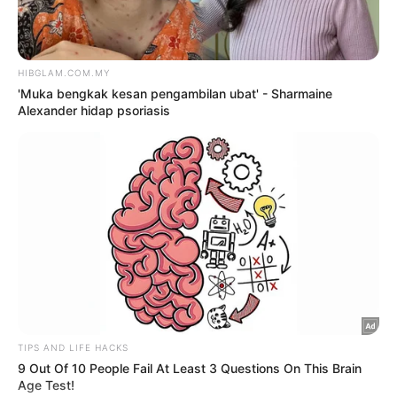
2
‘Tak takut bekerjasama dengan
Aliff, saya pun pendosa’
5 Ogos 2026
3
Saya jumpa pakar psikiatri,
hadiri sesi kaunseling – Bella
Astillah
4 Ogos 2026
4
Hubungan dengan adik kembali
bertaut, Ameng jadi perantara –
Syafiq Farhain
4 Ogos 2026
5
Cik Man kritikal, saluran jantung
tersumbat
5 Ogos 2026