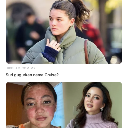
kebumi 11 pagi esok
5 Ogos 2026
‘Tak kisah dituduh gila, saya
akan terus mesej Andre’
5 Ogos 2026
TRENDING
1
Kasihan Aisha Retno, cakap
Indonesia pun kena kecam
2 Ogos 2026