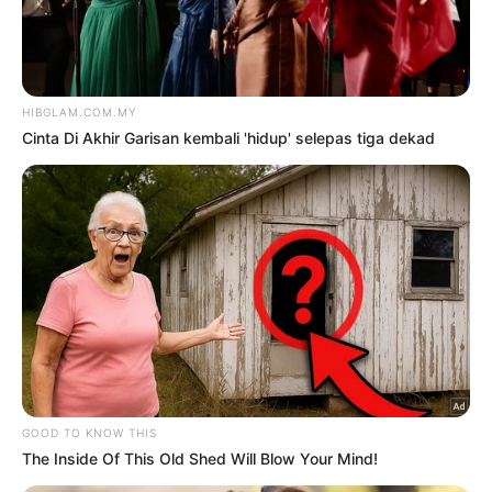
TERKINI
Cinta Di Akhir Garisan kembali
‘hidup’ selepas tiga dekad
6 Ogos 2026
‘Mereka cakap muka saya
macam Roslan Shah, nyonya
Cina’
5 Ogos 2026
Siti Nurhaliza sebak, Noraniza
Idris ‘seram’ duet Hati Kama
5 Ogos 2026
Cik Man meninggal dunia,