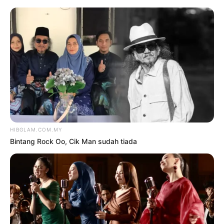
TAG:
MUZIK-MUZIK
Hiburan
‘BUKAN TARIK DIRI SFMM38,
PERBINCANGAN TERMA RIM,
MPB BELUM SELESAI’
oleh
NUR EMIRA SAIZALI
14
Disember 2023