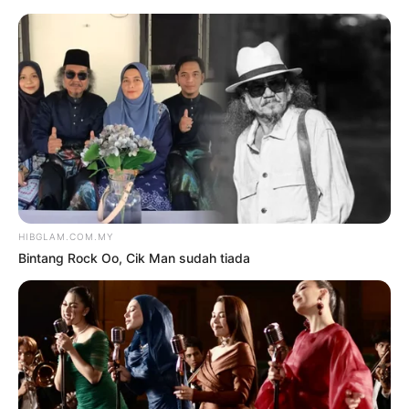
TAG:
HELLO GAYOUNG
Daebak
Hiburan
HELLO GAYOUNG BEBAS
KANSER DARAH TAHAP 4
oleh
NUR MUHAMMAD HAIKAL RAMLI
18 Mac 2024