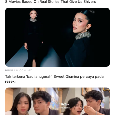
2
‘Tak pakai susuk, masih lelaki
tulen’ – Rashdan Baba kongsi tip
awet muda
6 Ogos 2026
3
Siti Nurhaliza sebak, Noraniza
Idris ‘seram’ duet Hati Kama
5 Ogos 2026
4
Saya jumpa pakar psikiatri,
hadiri sesi kaunseling – Bella
Astillah
4 Ogos 2026
5
‘Tak takut bekerjasama dengan
Aliff, saya pun pendosa’
5 Ogos 2026