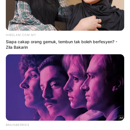
kena hentam lagi
9 Ogos 2026
Fify Azmi ada kekasih baharu?
9 Ogos 2026
TRENDING
1
Kasihan Aisha Retno, cakap
Indonesia pun kena kecam
2 Ogos 2026