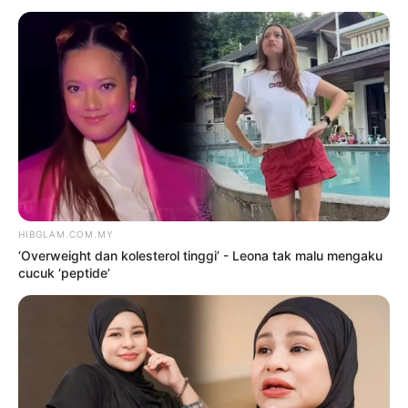
TERKINI
‘Overweight dan kolesterol
tinggi’ – Leona tak malu
mengaku cucuk ‘peptide’
9 Ogos 2026
Tak terkena ‘badi anugerah’,
Sweet Qismina percaya pada
rezeki
9 Ogos 2026
Siapa cakap orang gemuk,
tembun tak boleh berfesyen? –
Zila Bakarin
9 Ogos 2026
Goyang ‘terlampau’, Baby Shima