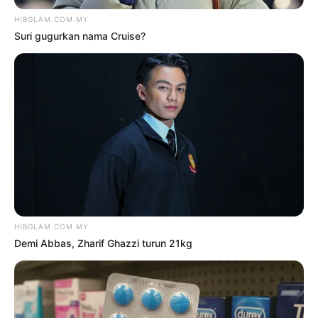
6 Ogos 2026
‘Mereka cakap muka saya
macam Roslan Shah, nyonya
Cina’
5 Ogos 2026
TRENDING
1
Kasihan Aisha Retno, cakap
Indonesia pun kena kecam
2 Ogos 2026
2
‘Tak takut bekerjasama dengan