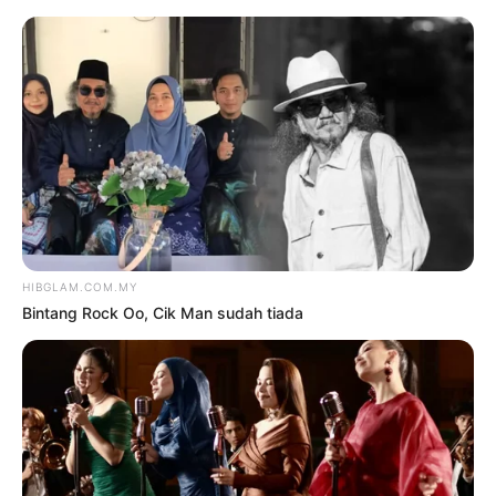
TAG:
CUCI BAJU
Hiburan
SAYANG IBU, ANAK BETTY
RAHMAD HALANG CUCI BAJU
oleh
HANISAH SELAMAT
24 Ogos
2024
TERKINI