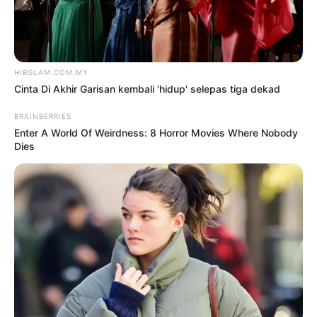
‘Juri perlu cari ‘angle’ lain kupas
dengan peserta’
6 Ogos 2026
Demi Abbas, Zharif Ghazzi turun
21kg
6 Ogos 2026
T-ARA kembali ke Malaysia
6 Ogos 2026
Cinta Di Akhir Garisan kembali
‘hidup’ selepas tiga dekad