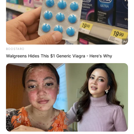
Aliff, saya pun pendosa’
5 Ogos 2026
3
Saya jumpa pakar psikiatri,
hadiri sesi kaunseling – Bella
Astillah
4 Ogos 2026
4
Hubungan dengan adik kembali
bertaut, Ameng jadi perantara –
Syafiq Farhain
4 Ogos 2026
5
Cik Man kritikal, saluran jantung
tersumbat
5 Ogos 2026