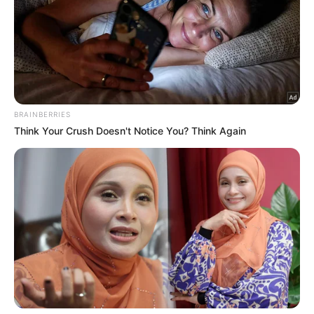
yang tak panggil’
8 Ogos 2026
‘Ramai cakap perjalanan muzik
saya berselerak’
8 Ogos 2026
TRENDING
1
Kasihan Aisha Retno, cakap
Indonesia pun kena kecam
2 Ogos 2026
2