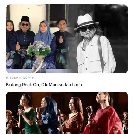
TAG:
BM
Hiburan
5 SELEBRITI GLOBAL
‘MENGAUM’ DEMI PALESTIN
oleh
HARYATI KARIM
28 Oktober
2023