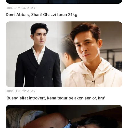
TERKINI
‘Buang sifat introvert, kena
tegur pelakon senior, kru’
8 Ogos 2026
‘Tak ambil hati orang bertanya
soal anak, mereka ambil berat’
8 Ogos 2026
‘Saya ada tiga anak, kena jumpa
pakar terapi…’
8 Ogos 2026
‘Bukan enggan berlakon, orang