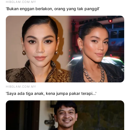
‘Tak pakai susuk, masih lelaki
tulen’ – Rashdan Baba kongsi tip
awet muda
6 Ogos 2026
3
Saya jumpa pakar psikiatri,
hadiri sesi kaunseling – Bella
Astillah
4 Ogos 2026
4
Siti Nurhaliza sebak, Noraniza
Idris ‘seram’ duet Hati Kama
5 Ogos 2026
5
‘Tak takut bekerjasama dengan
Aliff, saya pun pendosa’
5 Ogos 2026